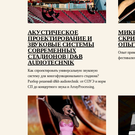
АКУСТИЧЕСКОЕ
МИКР
ПРОЕКТИРОВАНИЕ И
СКРИ
ЗВУКОВЫЕ СИСТЕМЫ
ОПЫТ
СОВРЕМЕННЫХ
Опыт прим
СТАДИОНОВ | D&B
фестивалях
AUDIOTECHNIK
Как спроектировать универсальную звуковую
систему для многофункционального стадиона?
Разбор решений d&b audiotechnik: от СОУЭ и норм
СП до концертного звука и ArrayProcessing.