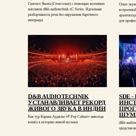
Святого Якова (Стокгольм) с помощью колонных
Опыт звук
массивов d&b audiotechnik xC-Series. Идеальная
встроенной
разборчивость речи без нарушения барочного
архитектур
интерьера.
для профес
D&B AUDIOTECHNIK
SDE 
УСТАНАВЛИВАЕТ РЕКОРД
ИНСТ
ЖИВОГО ЗВУКА В ИНДИИ
ПРОГ
ШУМ
Как тур Карана Ауджлы «P-Pop Culture» навсегда
вошёл в историю живой музыки
d&b audiote
представля