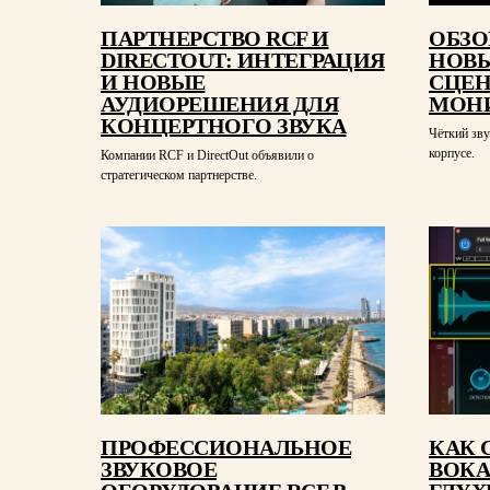
ПАРТНЕРСТВО RCF И
ОБЗО
DIRECTOUT: ИНТЕГРАЦИЯ
НОВЫ
И НОВЫЕ
СЦЕ
АУДИОРЕШЕНИЯ ДЛЯ
МОНИ
КОНЦЕРТНОГО ЗВУКА
Чёткий зв
корпусе.
Компании RCF и DirectOut объявили о
стратегическом партнерстве.
ПРОФЕССИОНАЛЬНОЕ
КАК 
ЗВУКОВОЕ
ВОКА