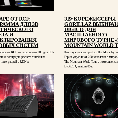
APE ОТ RCF:
ЗВУКОРЕЖИССЕРЫ
РАММА ДЛЯ 3D
GORILLAZ ВЫБИРА
СТИЧЕСКОГО
DIGICO ДЛЯ
ЕТА И
МАСШТАБНОГО
КТИРОВАНИЯ
МИРОВОГО ТУРНЕ 
ОВЫХ СИСТЕМ
MOUNTAIN WORLD T
hape от RCF — передового ПО для 3D-
Как звукорежиссеры Gorillaz Мэтт Бутч
ания площадок, расчета линейных
Герин управляют 290 каналами в миров
 интеграцией с RDNet.
The Mountain World Tour с помощью ко
DiGiCo Quantum 852.