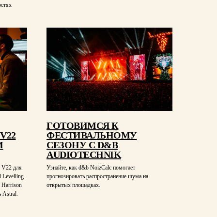
остях
ГОТОВИМСЯ К
V22
ФЕСТИВАЛЬНОМУ
И
СЕЗОНУ С D&B
AUDIOTECHNIK
o V22 для
Узнайте, как d&b NoizCalc помогает
 Levelling
прогнозировать распространение шума на
 Harrison
открытых площадках.
 Astral.