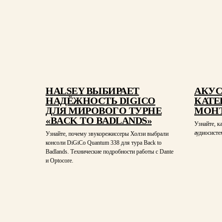
HALSEY ВЫБИРАЕТ
АКУС
НАДЁЖНОСТЬ DIGICO
КАТЕ
ДЛЯ МИРОВОГО ТУРНЕ
МОНТ
«BACK TO BADLANDS»
Узнайте, к
аудиосисте
Узнайте, почему звукорежиссеры Холзи выбрали
консоли DiGiCo Quantum 338 для тура Back to
Badlands. Технические подробности работы с Dante
и Optocore.