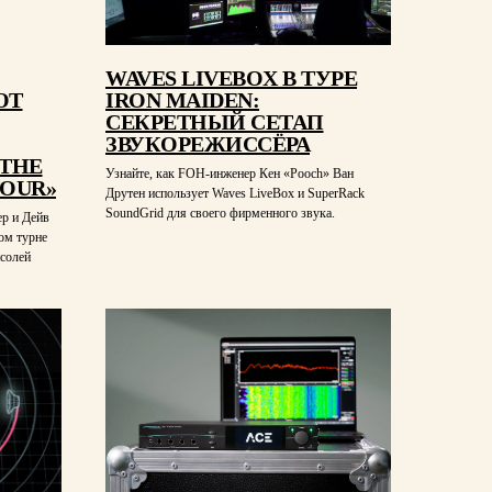
WAVES LIVEBOX В ТУРЕ
ЮТ
IRON MAIDEN:
СЕКРЕТНЫЙ СЕТАП
ЗВУКОРЕЖИССЁРА
«THE
Узнайте, как FOH-инженер Кен «Pooch» Ван
OUR»
Друтен использует Waves LiveBox и SuperRack
SoundGrid для своего фирменного звука.
ер и Дейв
ом турне
нсолей