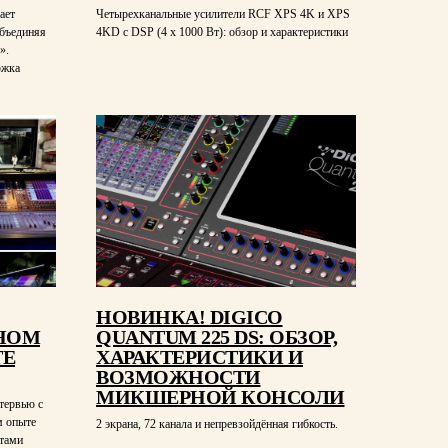
ает
Четырехканальные усилители RCF XPS 4K и XPS
объединяя
4KD с DSP (4 х 1000 Вт): обзор и характеристики
».
ржка
НОВИНКА! DIGICO
НОМ
QUANTUM 225 DS: ОБЗОР,
ТЕ
ХАРАКТЕРИСТИКИ И
ВОЗМОЖНОСТИ
МИКШЕРНОЙ КОНСОЛИ
нтервью с
 опыте
2 экрана, 72 канала и непревзойдённая гибкость.
тами