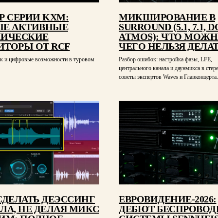
Р СЕРИИ KXM:
МИКШИРОВАНИЕ В
Е АКТИВНЫЕ
SURROUND (5.1, 7.1, 
НИЧЕСКИЕ
ATMOS): ЧТО МОЖН
ТОРЫ ОТ RCF
ЧЕГО НЕЛЬЗЯ ДЕЛА
ук и цифровые возможности в туровом
Разбор ошибок: настройка фазы, LFE,
центрального канала и даунмикса в стер
советы экспертов Waves и Главконцерта.
СДЕЛАТЬ ДЕЭССИНГ
ЕВРОВИДЕНИЕ-2026:
ЛА, НЕ ДЕЛАЯ МИКС
ДЕБЮТ БЕСПРОВО