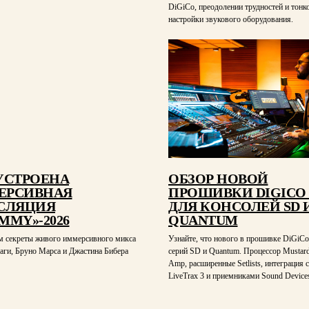
DiGiCo, преодолении трудностей и тонк
настройки звукового оборудования.
УСТРОЕНА
ОБЗОР НОВОЙ
ЕРСИВНАЯ
ПРОШИВКИ DIGICO 
СЛЯЦИЯ
ДЛЯ КОНСОЛЕЙ SD 
MMY»-2026
QUANTUM
м секреты живого иммерсивного микса
Узнайте, что нового в прошивке DiGiC
аги, Бруно Марса и Джастина Бибера
серий SD и Quantum. Процессор Mustard
Amp, расширенные Setlists, интеграция с
LiveTrax 3 и приемниками Sound Devices