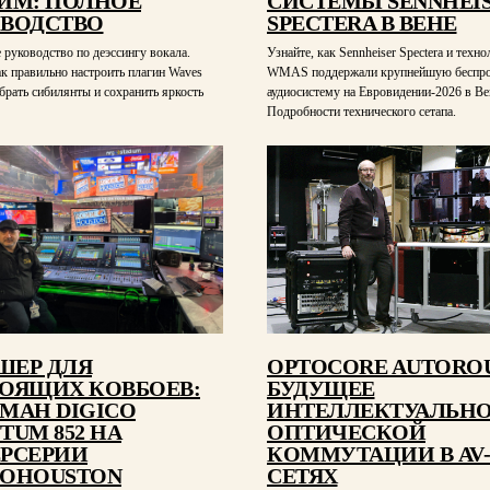
ИМ: ПОЛНОЕ
СИСТЕМЫ SENNHEI
ВОДСТВО
SPECTERA В ВЕНЕ
руководство по деэссингу вокала.
Узнайте, как Sennheiser Spectera и техн
ак правильно настроить плагин Waves
WMAS поддержали крупнейшую беспр
 убрать сибилянты и сохранить яркость
аудиосистему на Евровидении-2026 в Ве
Подробности технического сетапа.
ЕР ДЛЯ
OPTOCORE AUTORO
ОЯЩИХ КОВБОЕВ:
БУДУЩЕЕ
МАН DIGICO
ИНТЕЛЛЕКТУАЛЬН
TUM 852 НА
ОПТИЧЕСКОЙ
РСЕРИИ
КОММУТАЦИИ В AV-
OHOUSTON
СЕТЯХ