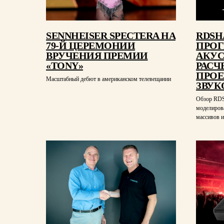
SENNHEISER SPECTERA НА
RDSH
79-Й ЦЕРЕМОНИИ
ПРОГ
ВРУЧЕНИЯ ПРЕМИИ
АКУ
«TONY»
РАСЧ
ПРОЕ
Масштабный дебют в американском телевещании
ЗВУК
Обзор RDS
моделиров
массивов и