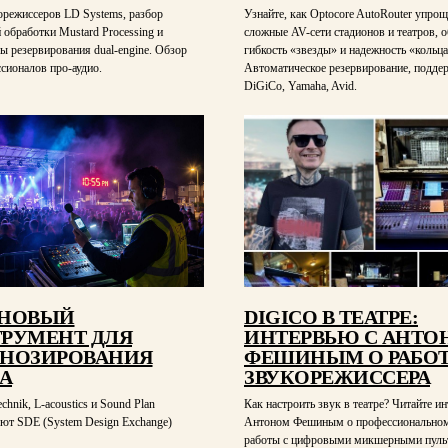
орежиссеров LD Systems, разбор
Узнайте, как Optocore AutoRouter упрощ
 обработки Mustard Processing и
сложные AV-сети стадионов и театров, 
ы резервирования dual-engine. Обзор
гибкость «звезды» и надежность «кольца
сионалов про-аудио.
Автоматическое резервирование, подде
DiGiCo, Yamaha, Avid.
- НОВЫЙ
DIGICO В ТЕАТРЕ:
РУМЕНТ ДЛЯ
ИНТЕРВЬЮ С АНТО
НОЗИРОВАНИЯ
ФЕШИНЫМ О РАБО
А
ЗВУКОРЕЖИССЕРА
chnik, L-acoustics и Sound Plan
Как настроить звук в театре? Читайте и
ют SDE (System Design Exchange)
Антоном Фешиным о профессиональном
работы с цифровыми микшерными пуль