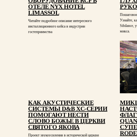
ОБОРУДОВАНИЕ RCF В
ГЛУХ
ОТЕЛЕ NYX HOTEL
РУКО
LIMASSOL
Пошаговое 
Узнайте, к
Читайте подробное описание интересного
Sibilance,
инсталляционного кейса в индустрии
микса.
гостеприимства
КАК АКУСТИЧЕСКИЕ
МИКШ
СИСТЕМЫ D&B XC-СЕРИИ
НАСТ
ПОМОГАЮТ НЕСТИ
ФЛАГ
СЛОВО БОЖЬЕ В ЦЕРКВИ
QUAN
СВЯТОГО ЯКОВА
СУПЕ
RODE
Проект звукоусиления в исторической церкви