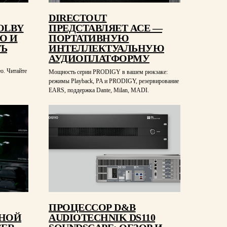
DIRECTOUT
DOLBY
ПРЕДСТАВЛЯЕТ ACE —
О И
ПОРТАТИВНУЮ
ТЬ
ИНТЕЛЛЕКТУАЛЬНУЮ
АУДИОПЛАТФОРМУ
ео. Читайте
Мощность серии PRODIGY в вашем рюкзаке:
режимы Playback, PA и PRODIGY, резервирование
EARS, поддержка Dante, Milan, MADI.
ПРОЦЕССОР D&B
ДНОЙ
AUDIOTECHNIK DS110