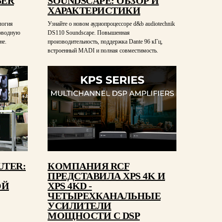
SER
SOUNDSCAPE: ОБЗОР И
ХАРАКТЕРИСТИКИ
ология
Узнайте о новом аудиопроцессоре d&b audiotechnik
оводную
DS110 Soundscape. Повышенная
не.
производительность, поддержка Dante 96 кГц,
встроенный MADI и полная совместимость.
UTER:
КОМПАНИЯ RCF
ПРЕДСТАВИЛА XPS 4K И
ОЙ
XPS 4KD -
ЧЕТЫРЕХКАНАЛЬНЫЕ
УСИЛИТЕЛИ
МОЩНОСТИ С DSP