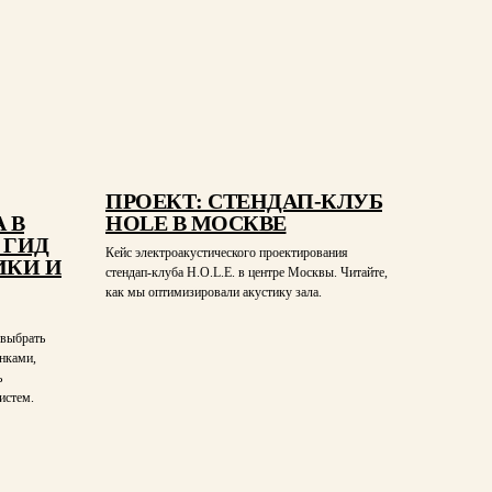
ПРОЕКТ: СТЕНДАП-КЛУБ
 В
HOLE В МОСКВЕ
 ГИД
Кейс электроакустического проектирования
ИКИ И
стендап-клуба H.O.L.E. в центре Москвы. Читайте,
как мы оптимизировали акустику зала.
 выбрать
нками,
ь
истем.